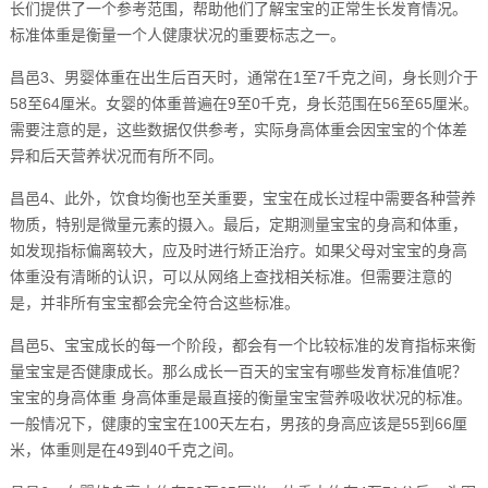
长们提供了一个参考范围，帮助他们了解宝宝的正常生长发育情况。
标准体重是衡量一个人健康状况的重要标志之一。
昌邑3、男婴体重在出生后百天时，通常在1至7千克之间，身长则介于
58至64厘米。女婴的体重普遍在9至0千克，身长范围在56至65厘米。
需要注意的是，这些数据仅供参考，实际身高体重会因宝宝的个体差
异和后天营养状况而有所不同。
昌邑4、此外，饮食均衡也至关重要，宝宝在成长过程中需要各种营养
物质，特别是微量元素的摄入。最后，定期测量宝宝的身高和体重，
如发现指标偏离较大，应及时进行矫正治疗。如果父母对宝宝的身高
体重没有清晰的认识，可以从网络上查找相关标准。但需要注意的
是，并非所有宝宝都会完全符合这些标准。
昌邑5、宝宝成长的每一个阶段，都会有一个比较标准的发育指标来衡
量宝宝是否健康成长。那么成长一百天的宝宝有哪些发育标准值呢？
宝宝的身高体重 身高体重是最直接的衡量宝宝营养吸收状况的标准。
一般情况下，健康的宝宝在100天左右，男孩的身高应该是55到66厘
米，体重则是在49到40千克之间。