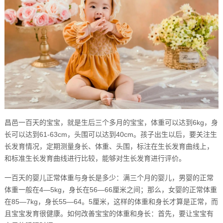
昌邑一百天的宝宝，就是生后三个多月的宝宝，体重可以达到6kg，身
长可以达到61-63cm，头围可以达到40cm。孩子出生以后，要关注生
长发育情况，定期测量身长、体重、头围，标注在生长发育曲线上，
和标准生长发育曲线进行比较，能够对生长发育进行评价。
一百天的婴儿正常体重与身长是多少：满三个月的婴儿，男婴的正常
体重一般在4—5kg，身长在56—66厘米之间；那么，女婴的正常体重
在85—7kg，身长55—64。5厘米，这样的体重和身长才算是正常，而
且宝宝发育很健康。如何改善宝宝的体重和身长：首先，要让宝宝有