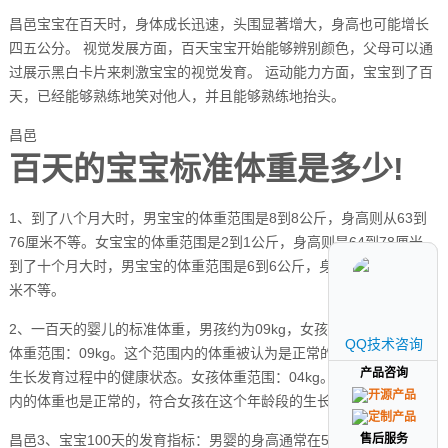
昌邑宝宝在百天时，身体成长迅速，头围显著增大，身高也可能增长
四五公分。 视觉发展方面，百天宝宝开始能够辨别颜色，父母可以通
过展示黑白卡片来刺激宝宝的视觉发育。 运动能力方面，宝宝到了百
天，已经能够熟练地笑对他人，并且能够熟练地抬头。
昌邑
百天的宝宝标准体重是多少!
1、到了八个月大时，男宝宝的体重范围是8到8公斤，身高则从63到
76厘米不等。女宝宝的体重范围是2到1公斤，身高则是64到78厘米。
到了十个月大时，男宝宝的体重范围是6到6公斤，身高则从70到73厘
米不等。
2、一百天的婴儿的标准体重，男孩约为09kg，女孩约为04kg。男孩
QQ技术咨询
QQ技术咨询
体重范围：09kg。这个范围内的体重被认为是正常的，反映了婴儿在
产品咨询
产品咨询
生长发育过程中的健康状态。女孩体重范围：04kg。同样，这个范围
内的体重也是正常的，符合女孩在这个年龄段的生长发育特点。
售后服务
售后服务
昌邑3、宝宝100天的发育指标：男婴的身高通常在53至69厘米之间，