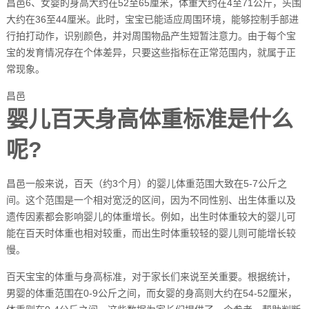
昌邑6、女婴的身高大约在52至65厘米，体重大约在4至71公斤，头围
大约在36至44厘米。此时，宝宝已能适应周围环境，能够控制手部进
行拍打动作，识别颜色，并对周围物品产生短暂注意力。由于每个宝
宝的发育情况存在个体差异，只要这些指标在正常范围内，就属于正
常现象。
昌邑
婴儿百天身高体重标准是什么
呢?
昌邑一般来说，百天（约3个月）的婴儿体重范围大致在5-7公斤之
间。这个范围是一个相对宽泛的区间，因为不同性别、出生体重以及
遗传因素都会影响婴儿的体重增长。例如，出生时体重较大的婴儿可
能在百天时体重也相对较重，而出生时体重较轻的婴儿则可能增长较
慢。
百天宝宝的体重与身高标准，对于家长们来说至关重要。根据统计，
男婴的体重范围在0-9公斤之间，而女婴的身高则大约在54-52厘米，