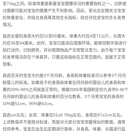
至71kg之间。标准体重是衡量宝宝健康状况的重要指标之一，过胖或
过瘦都可能对宝宝的健康产生不利影响。因此，家长应定期关注宝宝
的体重变化，并结合身高等其他生长指标，综合评估宝宝的生长发育
情况。
昌邑女婴的身高大约在52至65厘米，体重大约在4至71公斤，头围大
约在36至44厘米。此时，宝宝已能适应周围环境，能够控制手部进行
拍打动作，识别颜色，并对周围物品产生短暂注意力。由于每个宝宝
的发育情况存在个体差异，只要这些指标在正常范围内，就属于正常
现象。
昌邑百天的宝宝大约是3个月月龄，身高和体重标准可以参考3个月月
龄婴儿的标准。如果孩子的身高和体重在同月龄的婴幼儿的身高和体
重的10%-90%之间就是正常的。根据2005年我国制定的九省市0-36个
月月龄的婴幼儿的身高和体重的百分位数表，3个月男宝宝的身高的
10%是51cm，90%是62cm。
昌邑cm左右；女孩：体重在51±0.76kg左右，身高在67±2cm左右。
上述数值并不是绝对标准，而是对大部分宝宝测量得出的数值，通常
仅供参考。宝宝在出生后定期进行查体，对身高、体重、头围进行监