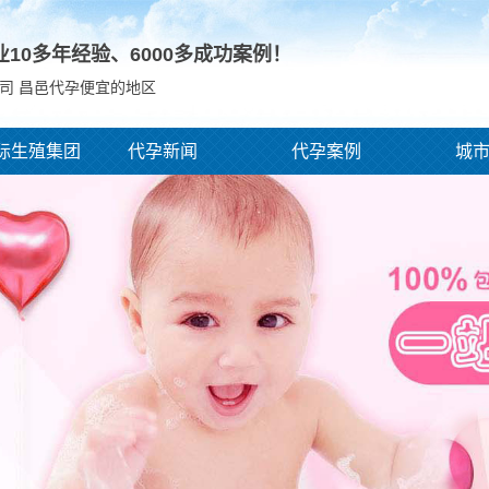
业10多年经验、
6000
多成功案例！
司 昌邑代孕便宜的地区
际生殖集团
代孕新闻
代孕案例
城