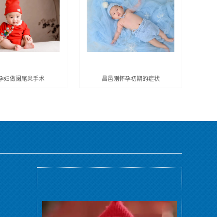
孕妇做阑尾炎手术
昌邑刚怀孕初期的症状