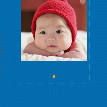
孕
用
得
，以
为全
一流
，并
了
等
力