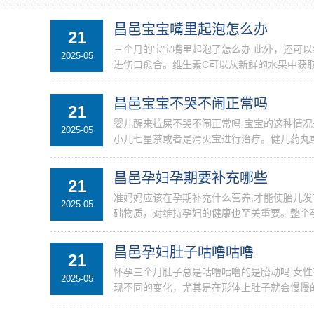
昌邑宝宝嘴里起泡怎么办
21
三个月的宝宝嘴里起泡了怎么办 此外，还可
2025-05
进伤口愈合。维生素C可以从新鲜的水果中获取
昌邑宝宝不哭不闹正常吗
21
婴儿醒来拉屎不哭不闹正常吗 宝宝的这种情
2025-05
小儿七星茶或者是清火宝进行治疗。健儿药丸或
昌邑孕妇孕期要补充哪些
21
准妈妈应该在孕期补充什么营养,才能使胎儿发
2025-05
础物质，对维持孕妇的健康也至关重要。整个孕
昌邑孕妇肚子咕噜咕噜
21
怀孕三个月肚子总是咕噜咕噜的是胎动吗 女
2025-05
现不同的变化，尤其是在形体上肚子就会慢慢的