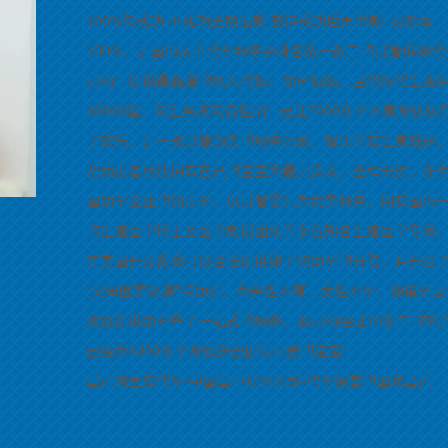
100%包成功 不成功全额退款 支持成功后再付款- 成功率
100%，是国内从事代孕服务中排名数一数二的试管供卵代
机构！提供最靠谱的私人代妈、助孕妈妈，且代怀代生费
30000起，包生男孩包选性别！已让7000多个不育家庭获
了欢乐，是一家试管领先的服务公司，解决所有生育难题
帮助患者尽快拥有自己的宝宝为最高追求，全程无忧。作
国助孕企业的领头羊，以试管婴儿为优势服务，拥有国内
的生殖医学博士及医学教授团队等多位知名生殖医学专家
在美国开设数家可以合法提供卵子和助孕的分院，并开设
“父母圆梦频道”特助组，为男性不育，女性不孕，卵巢早衰
家庭提供助孕产子一站式的服务。本机构经过10多年的努
已经为6000多个家庭送去健康可爱的宝宝！
昌邑哪里有代孕-中国昌邑代孕公司-代孕便宜的国家昌邑