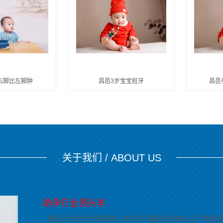
右脚比左脚肿
昌邑3岁宝宝蛀牙
昌邑
关于我们 / ABOUT US
助孕行业领头羊
昌邑三代代生代孕医院【NF宝贝(国际)生殖中心】零风险