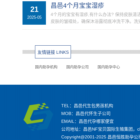
昌邑4个月宝宝湿疹
21
4个月的宝宝有湿疹,有什么办法? 保持皮肤
2025-05
皮肤的皱褶处，确保沐浴露彻底冲洗干净。洗完
友情链接 LINKS
国内助孕机构
国内助孕公司
国内助孕中心
TEL：昌邑代生包男孩机构
MOB：昌邑代怀生子公司
EMAIL：昌邑代孕哪家便宜
公司地址：昌邑NF宝贝国际生殖集团，cha
Copyright@2001-2025 昌邑恒胜助