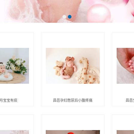
个月宝宝有痰
昌邑孕妇憋尿后小腹疼痛
昌邑