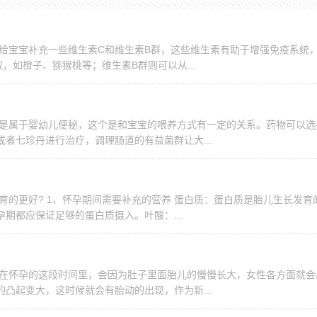
以给宝宝补充一些维生素C和维生素B群，这些维生素有助于增强免疫系统
，如橙子、猕猴桃等；维生素B群则可以从...
况是属于婴幼儿便秘，这个是和宝宝的喂养方式有一定的关系。药物可以选
者七珍丹进行治疗，调理肠道的有益菌群让大...
育的更好? 1、怀孕期间需要补充的营养 蛋白质：蛋白质是胎儿生长发育
期都应保证足够的蛋白质摄入。叶酸：...
性在怀孕的这段时间里，会因为肚子里面胎儿的慢慢长大，女性各方面就会
凸起变大，这时候就会有胎动的出现，作为新...