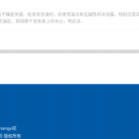
清洁干燥是关键。给宝宝洗澡时，应使用温水和无碱性的沐浴露，特别注意
澡后，轻轻擦干宝宝身上的水分，然后涂...
ngyi区
孕公司 版权所有