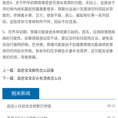
昌邑4、关于怀孕初期胃难受是否类似胃病的问题，实际上，这是由于
孕妇体内绒毛膜促性腺激素增多，胃酸分泌减少及胃排空时间延长导
致的，伴随着头晕、乏力、食欲不振、恶心、晨起呕吐等一系列症
状。这些症状与胃病有所不同，因此不应混淆。
5、在怀孕初期，胃痛可能是由多种因素引起的。首先，应排除胃肠疾
病的可能性。如果胃肠道出现不适，建议及时前往医院诊治，避免盲
目自行服用药物。在孕期，胃痛可能是由于妊娠期胃肠功能减退和胃
排空时间延长所致。有些孕妇在孕期会大量补充营养，这可能会加重
胃的负担，导致胃痛。
上一篇：
昌邑宝宝脚热怎么回事
下一篇：
昌邑宝宝舌头有溃疡怎么办
相关新闻
昌邑小月龄宝宝频繁打喷嚏
05-21
05-21