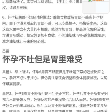
后就能解决了。希望可以帮到您。（注明：图片来源于网络，如有侵
权，请联系删除。
6、怀孕初期胃不舒服时的做法：酸性食物缓解胃部不适感 怀孕期
间，由于孕激素引起的胃部不适，可以吃些橘子、杨梅等水果，这些
这些水果中含有大量的有机酸，能够增加胃酸，提高消化酶的活性，
增进胃肠蠕动，使宝妈更加有食欲。不闻油烟味 孕妈避免接触厨房，
减少油烟味儿带来的恶心感。
昌邑
怀孕不吐但是胃里难受
昌邑1、综上所述，怀孕6周胃不舒服但是不吐是正常的妊娠反应之
一，孕妇不必过于担心。但仍需注意饮食调整和身体健康状况，以确
保母婴健康。
昌邑2、怀孕6周胃不舒服但是不吐是正常的，怀孕后并不是所有孕妇
都会出现妊娠反应，妊娠反应的严重程度也会因人而异。妊娠6周有些
孕妇会开始出现恶心、呕吐以及胃不舒服的现象，建议孕妇要少食多
餐，吃清淡、易消化的食物，尽量增加进食量，减轻孕吐，尽可能满