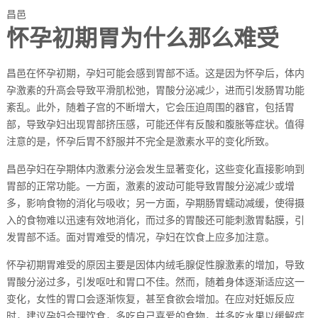
昌邑
怀孕初期胃为什么那么难受
昌邑在怀孕初期，孕妇可能会感到胃部不适。这是因为怀孕后，体内
孕激素的升高会导致平滑肌松弛，胃酸分泌减少，进而引发肠胃功能
紊乱。此外，随着子宫的不断增大，它会压迫周围的器官，包括胃
部，导致孕妇出现胃部挤压感，可能还伴有反酸和腹胀等症状。值得
注意的是，怀孕后胃不舒服并不完全是激素水平的变化所致。
昌邑孕妇在孕期体内激素分泌会发生显著变化，这些变化直接影响到
胃部的正常功能。一方面，激素的波动可能导致胃酸分泌减少或增
多，影响食物的消化与吸收；另一方面，孕期肠胃蠕动减缓，使得摄
入的食物难以迅速有效地消化，而过多的胃酸还可能刺激胃黏膜，引
发胃部不适。面对胃难受的情况，孕妇在饮食上应多加注意。
怀孕初期胃难受的原因主要是因体内绒毛腺促性腺激素的增加，导致
胃酸分泌过多，引发呕吐和胃口不佳。然而，随着身体逐渐适应这一
变化，女性的胃口会逐渐恢复，甚至食欲会增加。在应对妊娠反应
时，建议孕妇合理饮食，多吃自己喜爱的食物，并多吃水果以缓解症