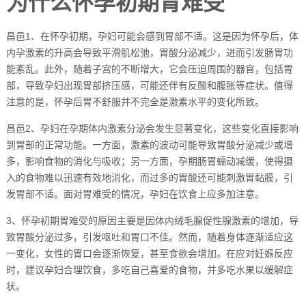
为什么怀孕初期胃难受
昌邑1、在怀孕初期，孕妇可能会感到胃部不适。这是因为怀孕后，体
内孕激素的升高会导致平滑肌松弛，胃酸分泌减少，进而引发肠胃功
能紊乱。此外，随着子宫的不断增大，它会压迫周围的器官，包括胃
部，导致孕妇出现胃部挤压感，可能还伴有反酸和腹胀等症状。值得
注意的是，怀孕后胃不舒服并不完全是激素水平的变化所致。
昌邑2、孕妇在孕期体内激素分泌会发生显著变化，这些变化直接影响
到胃部的正常功能。一方面，激素的波动可能导致胃酸分泌减少或增
多，影响食物的消化与吸收；另一方面，孕期肠胃蠕动减缓，使得摄
入的食物难以迅速有效地消化，而过多的胃酸还可能刺激胃黏膜，引
发胃部不适。面对胃难受的情况，孕妇在饮食上应多加注意。
3、怀孕初期胃难受的原因主要是因体内绒毛腺促性腺激素的增加，导
致胃酸分泌过多，引发呕吐和胃口不佳。然而，随着身体逐渐适应这
一变化，女性的胃口会逐渐恢复，甚至食欲会增加。在应对妊娠反应
时，建议孕妇合理饮食，多吃自己喜爱的食物，并多吃水果以缓解症
状。