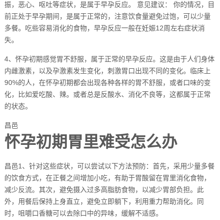
振，恶心、呕吐等症状，是属于早孕反应。 意见建议： 你的情况，目
前正处于早孕期间，是属于正常的，注意饮食量避免过饱，可以少量
多餐。吃些容易消化的食物，早孕反应一般在妊娠12周左右症状消
失。
4、怀孕初期感觉胃不舒服，属于正常的早孕反应。这是由于人们身体
内雌激素，以及孕激素发生变化，刺激胃口出现不同的变化。临床上
90%的人，在怀孕初期都会出现各种各样的胃不舒服，或者口味的变
化，比如爱吃酸、辣。或者总是反酸水、消化不良等，这都属于正常
的状态。
昌邑
怀孕初期胃里难受怎么办
昌邑1、针对这些症状，可以尝试以下方法预防：首先，采用少量多餐
的饮食方式，在正餐之间增加小吃，有助于胃酸留在胃里消化食物，
减少反流。其次，避免摄入过多高脂肪食物，以减少胃部负担。此
外，用餐后保持上身直立，避免立即躺下，利用重力帮助消化。同
时，咀嚼口香糖可以去除口中的异味，缓解不适感。