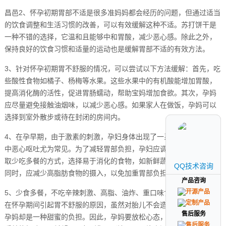
昌邑2、怀孕初期胃部不适是很多准妈妈都会经历的问题，但通过适当
的饮食调整和生活习惯的改善，可以有效缓解这种不适。苏打饼干是
一种不错的选择，它温和且能够中和胃酸，减少恶心感。除此之外，
保持良好的饮食习惯和适量的运动也是缓解胃部不适的有效方法。
3、针对怀孕初期胃不舒服的情况，可以尝试以下方法缓解：首先，吃
些酸性食物如橘子、杨梅等水果。这些水果中的有机酸能增加胃酸，
提高消化酶的活性，促进胃肠蠕动，帮助宝妈增加食欲。其次，孕妈
应尽量避免接触油烟味，以减少恶心感。如果家人在做饭，孕妈可以
选择到室外散步或待在封闭的房间内。
4、在孕早期，由于激素的刺激，孕妇身体出现了一系列早孕反应，其
中恶心呕吐尤为常见。为了减轻胃部负担，孕妇应调整饮食习惯，采
取少吃多餐的方式，选择易于消化的食物，如新鲜蔬菜和清淡食品。
QQ技术咨询
QQ技术咨询
同时，应减少高脂肪食物的摄入，以免加重胃部负担。
产品咨询
产品咨询
5、少食多餐，不吃辛辣刺激、高脂、油炸、重口味食物等。以上就是
在怀孕期间引起胃不舒服的原因，虽然对胎儿不会造成影响，但是对
售后服务
售后服务
孕妈却是一种甜蜜的负担。因此，孕妈要放松心态，一切等宝宝出生